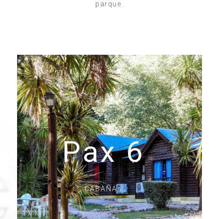
parque.
Pax 6
CABAÑAs