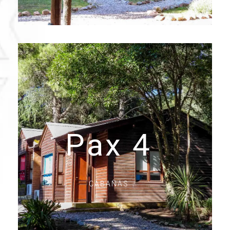
Pax 4
CABAÑAS