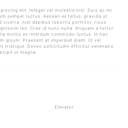
scing elit. Integer vel molestie nisl. Duis ac mi
dum semper luctus. Aenean ex tellus, gravida ut
viverra, nisl dapibus lobortis porttitor, risus
gnissim leo. Cras id nunc nulla. Aliquam a tortor
ulla mollis ex interdum commodo luctus. In hac
um ipsum. Praesent at imperdiet diam. Ut vel
tristique. Donec sollicitudin efficitur venenatis.
uscipit ut magna.
Elevator