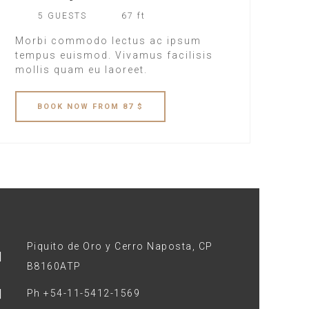
5 GUESTS
67 ft
Morbi commodo lectus ac ipsum
tempus euismod. Vivamus facilisis
mollis quam eu laoreet.
BOOK
NOW
FROM 87 $
Piquito de Oro y Cerro Naposta, CP
B8160ATP
Ph +54-11-5412-1569