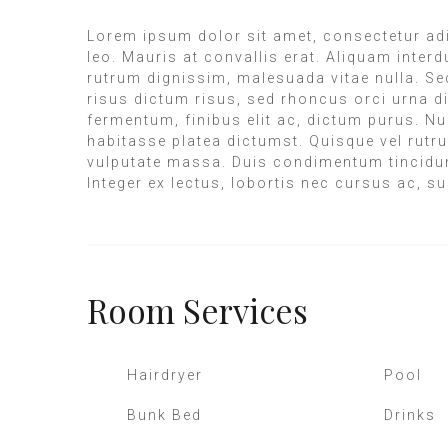
Lorem ipsum dolor sit amet, consectetur adipi
leo. Mauris at convallis erat. Aliquam inter
rutrum dignissim, malesuada vitae nulla. Sed 
risus dictum risus, sed rhoncus orci urna di
fermentum, finibus elit ac, dictum purus. N
habitasse platea dictumst. Quisque vel rutr
vulputate massa. Duis condimentum tincidunt 
Integer ex lectus, lobortis nec cursus ac, s
Room
Services
Hairdryer
Pool
Bunk Bed
Drinks