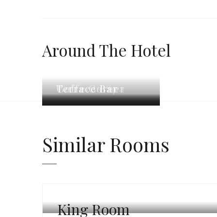
Around The Hotel
Wellness Spa
Coffe Corner
Terrace Bar
Similar
Rooms
CITY HOTEL
King Room