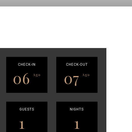
CHECK-IN
CHECK-OUT
06
07
Ago
Ago
GUESTS
NIGHTS
1
1