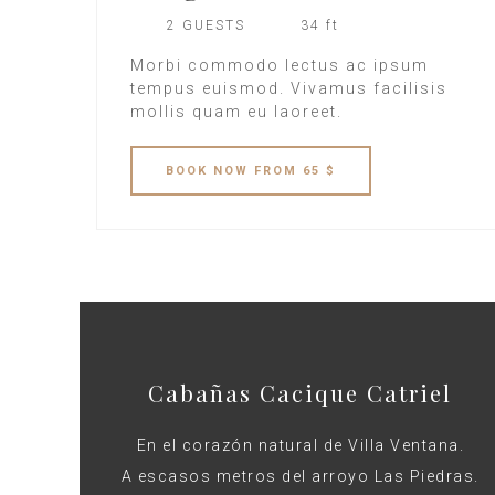
2 GUESTS
34 ft
Morbi commodo lectus ac ipsum
tempus euismod. Vivamus facilisis
mollis quam eu laoreet.
BOOK
NOW
FROM 65 $
Cabañas Cacique Catriel
En el corazón natural de Villa Ventana.
A escasos metros del arroyo Las Piedras.