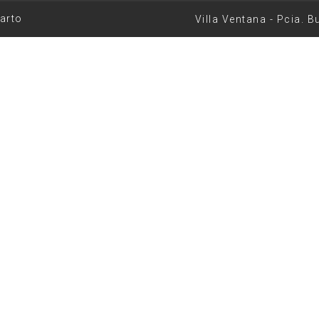
arto
Villa Ventana - Pcia. B